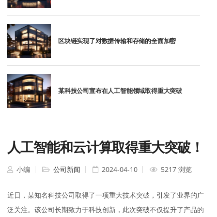
区块链实现了对数据传输和存储的全面加密
某科技公司宣布在人工智能领域取得重大突破
人工智能和云计算取得重大突破！
小编
公司新闻
2024-04-10
5217 浏览
近日，某知名科技公司取得了一项重大技术突破，引发了业界的广
泛关注。该公司长期致力于科技创新，此次突破不仅提升了产品的